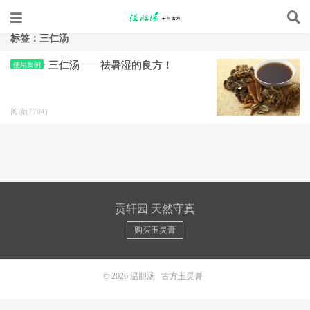
标签：三仁汤
三仁汤——祛暑湿的良方！
使用案例
阅读(7704)
贡轩园 天然守真
购买玉灵膏
© 2026
温胆汤
古方玉灵膏