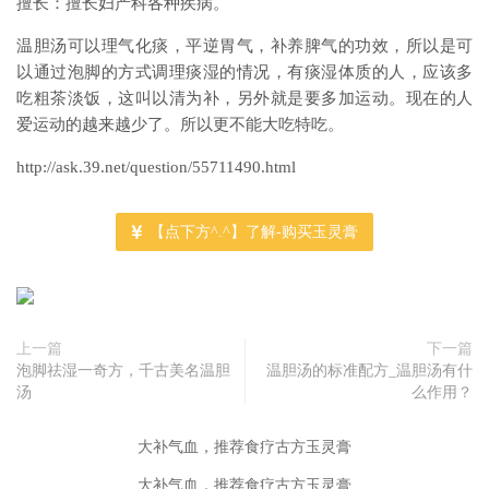
擅长：擅长妇产科各种疾病。
温胆汤可以理气化痰，平逆胃气，补养脾气的功效，所以是可
以通过泡脚的方式调理痰湿的情况，有痰湿体质的人，应该多
吃粗茶淡饭，这叫以清为补，另外就是要多加运动。现在的人
爱运动的越来越少了。所以更不能大吃特吃。
http://ask.39.net/question/55711490.html
【点下方^.^】了解-购买玉灵膏
上一篇
下一篇
泡脚祛湿一奇方，千古美名温胆
温胆汤的标准配方_温胆汤有什
汤
么作用？
大补气血，推荐食疗古方玉灵膏
大补气血，推荐食疗古方玉灵膏