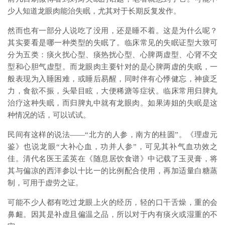
少人知道龙眼肉能治失眠，尤其对于长期反复发作。
然而也有一部分人说吃了没用，还是睡不着。这是为什么呢？
其实要看是哪一种类型的失眠了。临床常见的失眠证型大致可
分为五类：痰火扰心型、痰热扰心型、心脾两虚型、心肾不交
型和心胆气虚型。而龙眼肉主要针对的是心脾两虚的失眠，一
般表现为入睡困难，或睡后易醒，同时伴有心悸健忘，神疲乏
力，食欲不振，头晕目眩，大便稀溏等症状。临床常用归脾丸
治疗这种失眠，而归脾丸中就有龙眼肉。如果涛姐的失眠是这
种情况的话，可以试试。
民间有这样的说法——“北方的人参，南方的桂圆”。《理虚元
鉴》也说龙眼“大补心血，功并人参”，可见其补气血功效之
佳。清代名医王孟英在《随息居饮食谱》中记载了玉灵膏，将
其与偏凉的西洋参以十比一的比例配合使用，再加适量白糖蒸
制，可用于虚劳之证。
可能不少人都有吃过龙眼上火的经历，轻的口干舌燥，重的会
鼻衄。因其是补虚且偏温之品，所以对于内有痰火或湿重的不