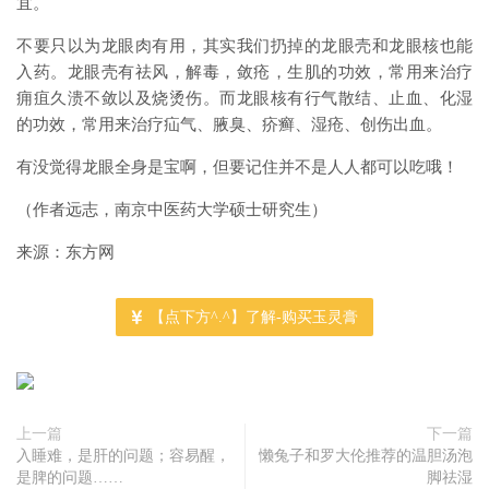
宜。
不要只以为龙眼肉有用，其实我们扔掉的龙眼壳和龙眼核也能
入药。龙眼壳有祛风，解毒，敛疮，生肌的功效，常用来治疗
痈疽久溃不敛以及烧烫伤。而龙眼核有行气散结、止血、化湿
的功效，常用来治疗疝气、腋臭、疥癣、湿疮、创伤出血。
有没觉得龙眼全身是宝啊，但要记住并不是人人都可以吃哦！
（作者远志，南京中医药大学硕士研究生）
来源：东方网
【点下方^.^】了解-购买玉灵膏
上一篇
下一篇
入睡难，是肝的问题；容易醒，
懒兔子和罗大伦推荐的温胆汤泡
是脾的问题……
脚祛湿