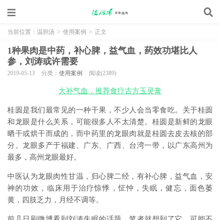
当前位置：
温胆汤
>
使用案例
>
正文
1种果肉是中药，补心脾，益气血，药效功堪比人
参，刘涛或许需要
2019-05-13
分类：
使用案例
阅读(2389)
大补气血，推荐食疗古方玉灵膏
桂圆是我们最常见的一种干果，不少人会当零食吃。关于桂圆
和龙眼是什么关系，可能很多人不太清楚。桂圆是新鲜的龙眼
晒干或烘干而成的，而中药里的龙眼肉就是桂圆去皮去核的部
分。龙眼多产于福建、广东、广西、台湾一带，以广东高州为
最多，高州龙眼最好。
中医认为龙眼肉性甘温，归心脾二经，有补心脾，益气血，安
神的功效，临床用于治疗惊悸，怔忡，失眠，健忘，面色萎
黄，四肢乏力，月经不调等。
前几日刷微博看到刘涛失眠的话题，笔者就想到了它。可能不