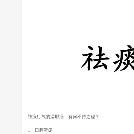
祛痰行气的温胆汤，有何不传之秘？
1、口腔溃疡