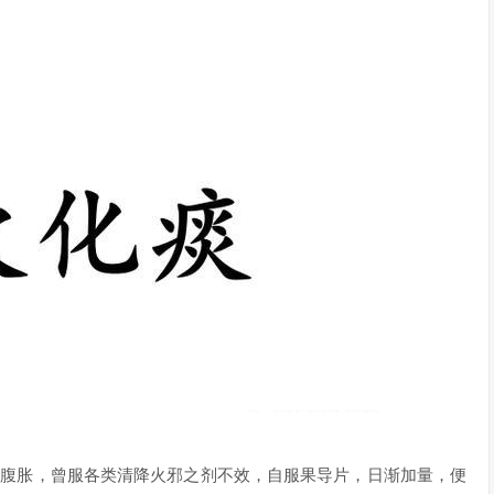
，腹胀，曾服各类清降火邪之剂不效，自服果导片，日渐加量，便