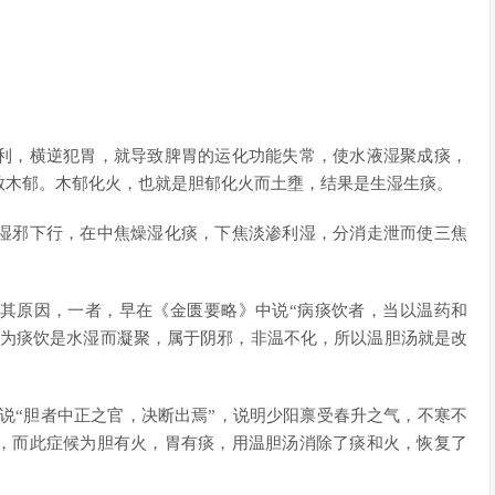
利，横逆犯胃，就导致脾胃的运化功能失常，使水液湿聚成痰，
致木郁。木郁化火，也就是胆郁化火而土壅，结果是生湿生痰。
湿邪下行，在中焦燥湿化痰，下焦淡渗利湿，分消走泄而使三焦
其原因，一者，早在《金匮要略》中说“病痰饮者，当以温药和
因为痰饮是水湿而凝聚，属于阴邪，非温不化，所以温胆汤就是改
说“胆者中正之官，决断出焉”，说明少阳禀受春升之气，不寒不
，而此症候为胆有火，胃有痰，用温胆汤消除了痰和火，恢复了