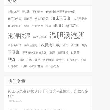
标签
7天减3斤
三仁汤
不能进补
什么时候吃玉灵膏比较好
加味玉灵膏
作用和功效
副作用
功效和禁忌
古方玉灵膏
泡脚注意事项
告别痘痘肌
寒湿
气虚体质
泡脚
温胆汤泡脚
泡脚祛湿
温胆汤医案
温胆汤组成
温胆汤用法
温胆汤禁忌
湿气
湿气重
湿热
玉灵膏
玉灵膏吃多久会见效
痰湿
痰湿体质
祛暑湿
祛湿
祛湿三仁汤
禁忌
经期泡脚
罗大伦
肝气不舒
肝郁
肝郁不舒
花椒
苓桂术甘汤
药王孙思邈
热门文章
药王孙思邈都收录的千年古方–温胆汤，究竟有多
好？
2019-04-25