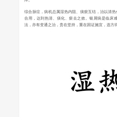
痒。
综合脉症，病机总属湿热内阻、痰瘀互结，治以清热
合用，达到热清、痰化、瘀去之效。银屑病是临床
法，亦有变通之治，贵在坚持，重在因证施宜，选方