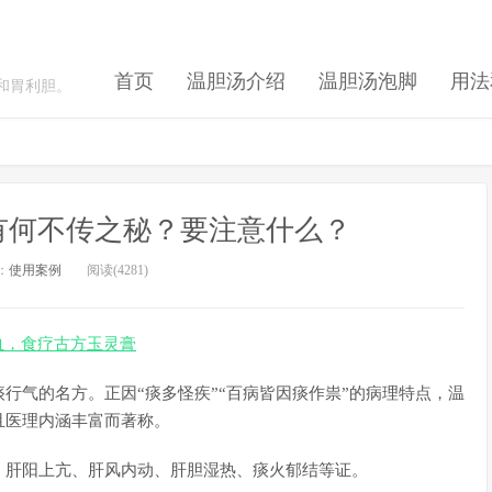
首页
温胆汤介绍
温胆汤泡脚
用法
和胃利胆。
有何不传之秘？要注意什么？
：
使用案例
阅读(4281)
血，食疗古方玉灵膏
行气的名方。正因“痰多怪疾”“百病皆因痰作祟”的病理特点，温
且医理内涵丰富而著称。
、肝阳上亢、肝风内动、肝胆湿热、痰火郁结等证。