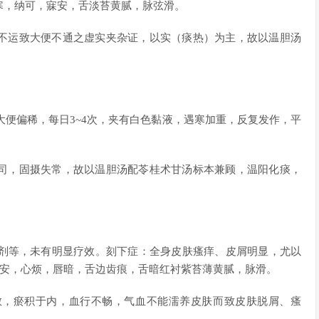
寒，纳可，寐安，舌淡苔黄腻，脉弦滑。
不运致大便不通之虚实夹杂证，以实（痰热）为主，故以温胆汤
大便偏稀，每日3~4次，夹有白色黏液，遇寒加重，反复发作，平
司，固摄失常，故以温胆汤配苓桂术甘汤标本兼顾，温阳化痰，
搽剂等，未有明显疗效。刻下症：全身皮肤瘙痒、皮屑明显，尤以
寐安，心烦，唇暗，舌边齿痕，舌暗红衬紫苔薄黄腻，脉滑。
散，瘀积于内，血行不畅，气血不能濡养皮肤而致皮肤脱屑、瘙