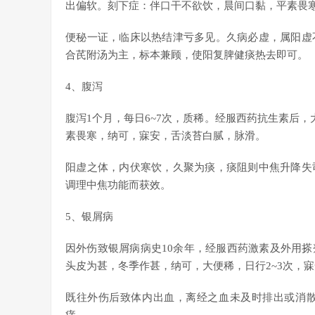
出偏软。刻下症：伴口干不欲饮，晨间口黏，平素畏
便秘一证，临床以热结津亏多见。久病必虚，属阳虚
合芪附汤为主，标本兼顾，使阳复脾健痰热去即可。
4、腹泻
腹泻1个月，每日6~7次，质稀。经服西药抗生素后，
素畏寒，纳可，寐安，舌淡苔白腻，脉滑。
阳虚之体，内伏寒饮，久聚为痰，痰阻则中焦升降失
调理中焦功能而获效。
5、银屑病
因外伤致银屑病病史10余年，经服西药激素及外用
头皮为甚，冬季作甚，纳可，大便稀，日行2~3次，
既往外伤后致体内出血，离经之血未及时排出或消