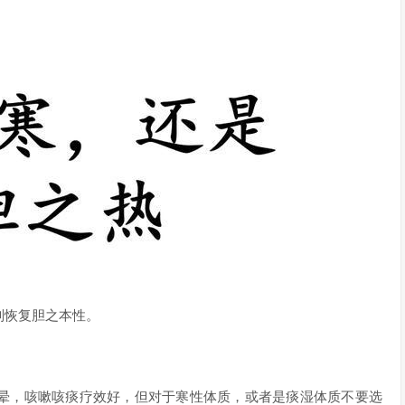
则恢复胆之本性。
晕，咳嗽咳痰疗效好，但对于寒性体质，或者是痰湿体质不要选