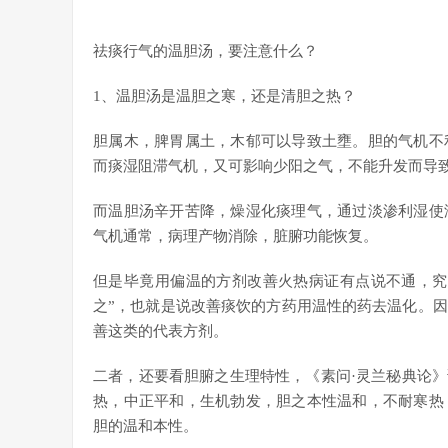
祛痰行气的温胆汤，要注意什么？
1、温胆汤是温胆之寒，还是清胆之热？
胆属木，脾胃属土，木郁可以导致土壅。胆的气机不
而痰湿阻滞气机，又可影响少阳之气，不能升发而导
而温胆汤辛开苦降，燥湿化痰理气，通过淡渗利湿使
气机通常，病理产物消除，脏腑功能恢复。
但是毕竟用偏温的方剂改善火热病证有点说不通，究
之”，也就是说改善痰饮的方药用温性的药去温化。
善这类的代表方剂。
二者，还要看胆腑之生理特性，《素问·灵兰秘典论》
热，中正平和，生机勃发，胆之本性温和，不耐寒热
胆的温和本性。