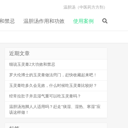
温胆汤（中医药方方剂）
和禁忌
温胆汤作用和功效
使用案例
近期文章
细说玉灵膏2大功效和禁忌
罗大伦博士的玉灵膏做法窍门，赶快收藏起来吧！
玉灵膏吃多久会见效，什么时候吃玉灵膏比较好？
经常拉肚子并且湿气重可以吃玉灵膏吗？
温胆汤泡脚人人适用吗？赶走“痰湿、湿热、寒湿”应
该这样做！