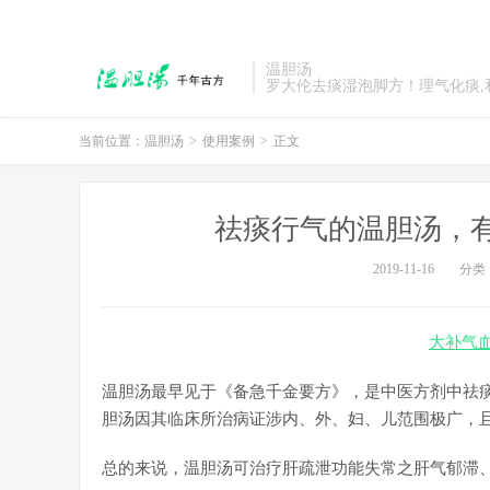
温胆汤
罗大伦去痰湿泡脚方！理气化痰,
当前位置：
温胆汤
>
使用案例
>
正文
祛痰行气的温胆汤，
2019-11-16
分类
大补气
温胆汤最早见于《备急千金要方》，是中医方剂中祛痰
胆汤因其临床所治病证涉内、外、妇、儿范围极广，
总的来说，温胆汤可治疗肝疏泄功能失常之肝气郁滞