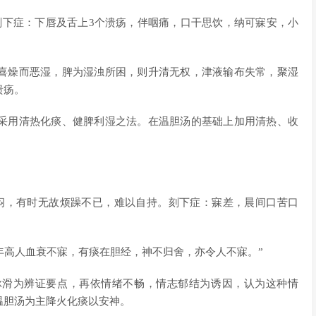
刻下症：下唇及舌上3个溃疡，伴咽痛，口干思饮，纳可寐安，小
喜燥而恶湿，脾为湿浊所困，则升清无权，津液输布失常，聚湿
溃疡。
采用清热化痰、健脾利湿之法。在温胆汤的基础上加用清热、收
闷，有时无故烦躁不已，难以自持。刻下症：寐差，晨间口苦口
。
有年高人血衰不寐，有痰在胆经，神不归舍，亦令人不寐。”
脉滑为辨证要点，再依情绪不畅，情志郁结为诱因，认为这种情
温胆汤为主降火化痰以安神。