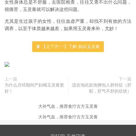
女性身体总是不舒服，去医院检查，往往又查不出什么问题，
很痛苦，玉灵膏就可以解决这些问题。
尤其是生过孩子的女性，往往血虚严重，却找不到有效的方法
调养，以至于体质越来越差，如果用玉灵膏来补，尤妙！
【点下方^.^】了解-购买玉灵膏
上一篇
下一篇
为什么月经期间产妇喝玉灵膏更
适合泡此款泡脚包人群特征（肝
好！
郁，肝气不舒的症状）
大补气血，推荐食疗古方玉灵膏
大补气血，推荐食疗古方玉灵膏