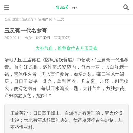
当前位置：
温胆汤
>
使用案例
>
正文
玉灵膏一代名参膏
2020-09-11
分类：
使用案例
阅读(3077)
大补气血，推荐食疗古方玉灵膏
清朝大医王孟英在《随息居饮食谱》中记载：”玉灵膏一代名参
膏。自剥好龙眼，盛竹筒式瓷碗内，每肉一两，入白洋糖一
钱，素体多火者，再入西洋参片，如糖之数。碗口幂以丝绵一
层，日日于饭锅上蒸之，蒸到百次。凡衰羸、老弱，别无痰
火，便滑之病者，每以开水瀹服一匙，大补气血，力胜参芪。
产妇临盆服之，尤妙！”
王孟英说：日日蒸于饭上。自然有是有道理的，罗大伦博
士说：大米有清热解毒的功效。我严格遵循古法炮制，从
不吝惜材料。