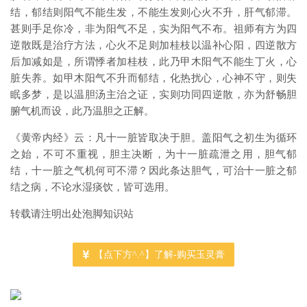
结，郁结则阳气不能生发，不能生发则心火不升，肝气郁滞。
甚则手足你冷，非为阳气不足，实为阳气不布。祖师有方为四
逆散既是治疗方法，心火不足则加桂枝以温补心阳，四逆散方
后加减如是，所谓悸者加桂枝，此乃甲木阳气不能生丁火，心
脏失养。如甲木阳气不升而郁结，化热扰心，心神不守，则失
眠多梦，是以温胆汤主治之证，实则功同四逆散，亦为舒畅胆
腑气机而设，此乃温胆之正解。
《黄帝内经》云：凡十一脏皆取决于胆。盖阳气之初生为循环
之始，不可不重视，胆主决断，为十一脏疏泄之用，胆气郁
结，十一脏之气机何可不滞？因此条达胆气，可治十一脏之郁
结之病，不论水湿痰饮，皆可选用。
转载请注明出处泡脚知识站
【点下方^.^】了解-购买玉灵膏