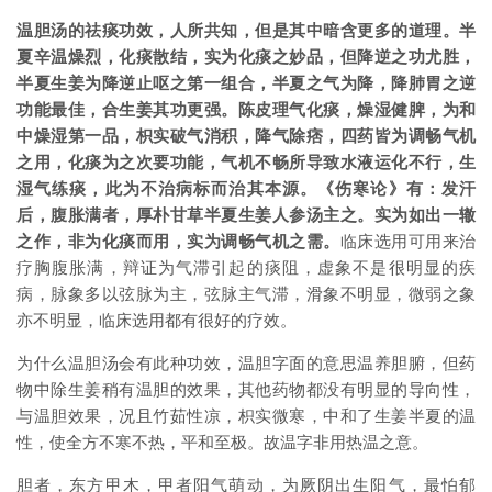
温胆汤的祛痰功效，人所共知，但是其中暗含更多的道理。半
夏辛温燥烈，化痰散结，实为化痰之妙品，但降逆之功尤胜，
半夏生姜为降逆止呕之第一组合，半夏之气为降，降肺胃之逆
功能最佳，合生姜其功更强。陈皮理气化痰，燥湿健脾，为和
中燥湿第一品，枳实破气消积，降气除痞，四药皆为调畅气机
之用，化痰为之次要功能，气机不畅所导致水液运化不行，生
湿气练痰，此为不治病标而治其本源。《伤寒论》有：发汗
后，腹胀满者，厚朴甘草半夏生姜人参汤主之。实为如出一辙
之作，非为化痰而用，实为调畅气机之需。
临床选用可用来治
疗胸腹胀满，辩证为气滞引起的痰阻，虚象不是很明显的疾
病，脉象多以弦脉为主，弦脉主气滞，滑象不明显，微弱之象
亦不明显，临床选用都有很好的疗效。
为什么温胆汤会有此种功效，温胆字面的意思温养胆腑，但药
物中除生姜稍有温胆的效果，其他药物都没有明显的导向性，
与温胆效果，况且竹茹性凉，枳实微寒，中和了生姜半夏的温
性，使全方不寒不热，平和至极。故温字非用热温之意。
胆者，东方甲木，甲者阳气萌动，为厥阴出生阳气，最怕郁