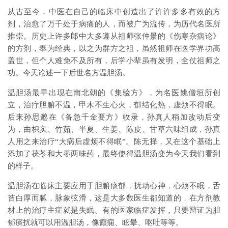
从古至今，中医在自己的临床中创造出了许许多多有效的方
剂，治愈了万千处于病痛的人，而被广为流传，为历代名医所
推崇。历史上许多郎中大多遵从祖师张仲景的《伤寒杂病论》
的方剂，奉为经典，以之为群方之祖，虽然祖师在医学界功高
盖世，但个人难免不及所有，后学小辈虽有发明，全仗祖师之
功。今天论述一下后世名方温胆汤。
温胆汤最早出现在南北朝的《集验方》，为名医姚僧垣所创
立，治疗胆腑不温，甲木不生心火，郁结化热，虚烦不得眠。
后来孙思邈在《备急千金要方》收录，孙真人稍加改动后变
为，由枳实、竹茹、半夏、生姜、陈皮、甘草六味组成，孙真
人用之来治疗“大病后虚烦不得眠”。陈无择，又在这个基础上
添加了茯苓和大枣两味药，最终使得温胆汤变为今天我们看到
的样子。
温胆汤在临床主要应用于胆腑痰郁，扰动心神，心烦不眠，舌
苔白厚而腻，脉象弦滑，这是大多数医生都知道的，在方剂教
材上的治疗主症就是失眠。有的医家临症发挥，只要辩证为胆
郁痰扰就可以用温胆汤，像癫痫、眩晕、呕吐等等。