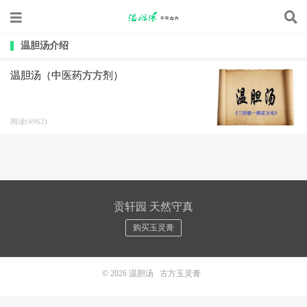
温胆汤介绍
温胆汤（中医药方方剂）
阅读(4962)
贡轩园 天然守真
购买玉灵膏
© 2026
温胆汤
古方玉灵膏