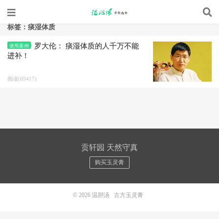
标签：痰湿体质
罗大伦： 痰湿体质的人千万不能
使用案例
进补！
阅读(69417)
贡轩园 天然守真
购买玉灵膏
© 2026
温胆汤
古方玉灵膏