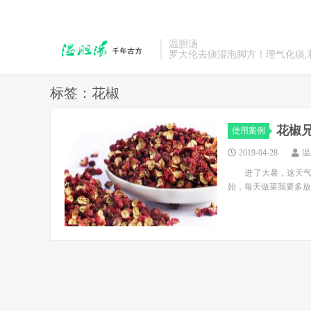
温胆汤
罗大伦去痰湿泡脚方！理气化痰,
标签：花椒
花椒
使用案例
2019-04-28
温
进了大暑，这天气真
始，每天做菜我要多放点