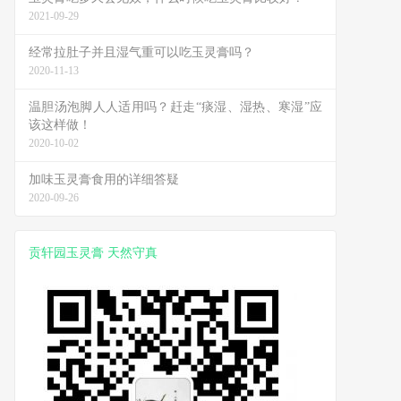
2021-09-29
经常拉肚子并且湿气重可以吃玉灵膏吗？
2020-11-13
温胆汤泡脚人人适用吗？赶走“痰湿、湿热、寒湿”应
该这样做！
2020-10-02
加味玉灵膏食用的详细答疑
2020-09-26
贡轩园玉灵膏 天然守真