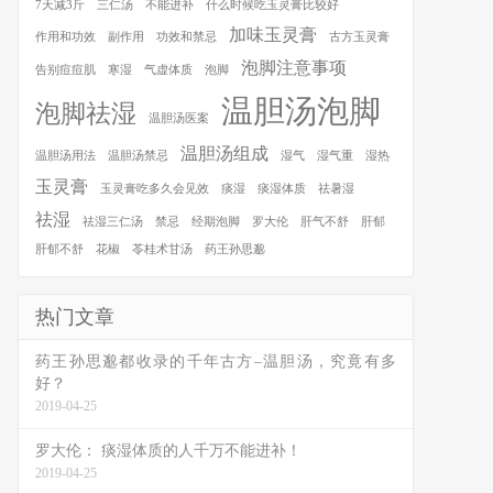
7天减3斤
三仁汤
不能进补
什么时候吃玉灵膏比较好
加味玉灵膏
作用和功效
副作用
功效和禁忌
古方玉灵膏
泡脚注意事项
告别痘痘肌
寒湿
气虚体质
泡脚
温胆汤泡脚
泡脚祛湿
温胆汤医案
温胆汤组成
温胆汤用法
温胆汤禁忌
湿气
湿气重
湿热
玉灵膏
玉灵膏吃多久会见效
痰湿
痰湿体质
祛暑湿
祛湿
祛湿三仁汤
禁忌
经期泡脚
罗大伦
肝气不舒
肝郁
肝郁不舒
花椒
苓桂术甘汤
药王孙思邈
热门文章
药王孙思邈都收录的千年古方–温胆汤，究竟有多
好？
2019-04-25
罗大伦： 痰湿体质的人千万不能进补！
2019-04-25