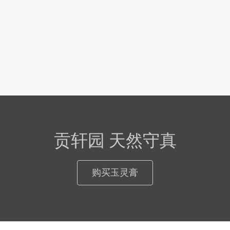
贡轩园 天然守真
购买玉灵膏