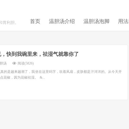
首页
温胆汤介绍
温胆汤泡脚
用法
和胃利胆。
兄，快到我碗里来，祛湿气就靠你了
胆汤
阅读(5826)
的是越来越潮了，我坐在这里码字，吹着风扇，皮肤都是汗涔涔的。从今天开
花椒，因为花椒祛湿。 &...