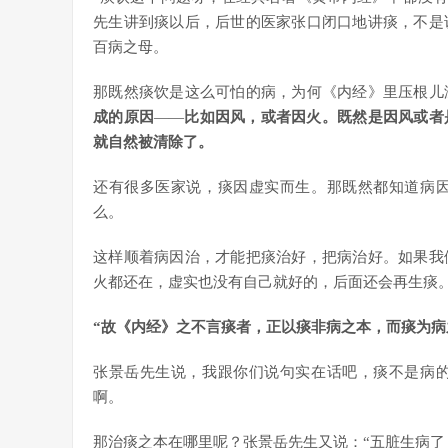
先生讲到痰以后，后世的医家张口闭口地讲痰，不是
百病之母。
那既然痰饮是这么可怕的病，为何《内经》里压根儿
成的原因
——
比如因风，或者因火。既然是因风或者
就自然被清除了。
还有很多医家说，痰因虚实而生。那既然都知道病
么。
这样顺着病因治，才能把痰治好，把病治好。如果我
火都还在，虚实也没有自己就好的，后面还会再生痰。
“故《内经》之不言痰者，正以痰非病之本，而痰为病
张景岳先生说，我跟你们说句实在话吧，痰不是病
啊。
那治痰之本在哪里呢？张景岳先生又说：“五脏生病了