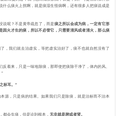
说什么痰火上扰啊，就是痰湿生怪病啊，还有很多人把痰说成是
没说呢？不是黄帝疏忽了，而是
痰之所以会成为病，一定有它形
是因火才生的痰，所以不必管它，只需要清风或者清火，那么痰
因了，我们就去治虚实，等把虚实治好了，痰不也就自然没有了
们反着来，只是一味地除痰，那即使把痰除干净了，体内的风、
”
之标耳。”
的本源，只是病的结果。如果我们只是除痰，就是治标而不治本
，都会生痰，但是论到根本，
无非就是脾或者肾。