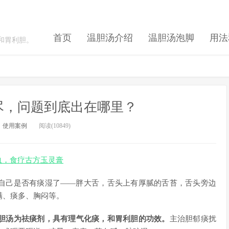
首页
温胆汤介绍
温胆汤泡脚
用法
和胃利胆。
尽，问题到底出在哪里？
：
使用案例
阅读(10849)
血，食疗古方玉灵膏
自己是否有痰湿了——胖大舌，舌头上有厚腻的舌苔，舌头旁边
满、痰多、胸闷等。
胆汤为祛痰剂，具有理气化痰，和胃利胆的功效。
主治胆郁痰扰