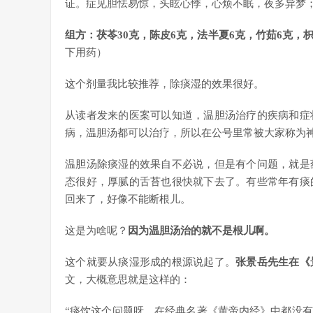
证。症见胆怯易惊，头眩心悸，心烦不眠，夜多异梦
组方：茯苓30克，陈皮6克，法半夏6克，竹茹6克，
下用药）
这个剂量我比较推荐，除痰湿的效果很好。
从读者发来的医案可以知道，温胆汤治疗的疾病和症
病，温胆汤都可以治疗，所以在公号里常被大家称为
温胆汤除痰湿的效果自不必说，但是有个问题，就是
态很好，厚腻的舌苔也很快就下去了。有些常年有痰
回来了，好像不能断根儿。
这是为啥呢？
因为温胆汤治的就不是根儿啊。
这个就要从痰湿形成的根源说起了。
张景岳先生在《
文，大概意思就是这样的：
“痰饮这个问题呀，在经典名著《黄帝内经》中都没