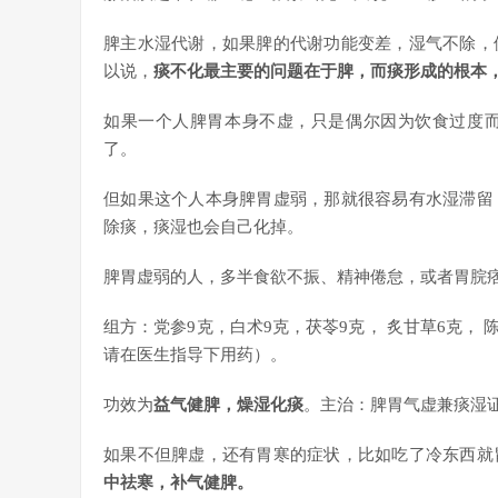
脾主水湿代谢，如果脾的代谢功能变差，湿气不除，
以说，
痰不化最主要的问题在于脾，而痰形成的根本
如果一个人脾胃本身不虚，只是偶尔因为饮食过度
了。
但如果这个人本身脾胃虚弱，那就很容易有水湿滞留
除痰，痰湿也会自己化掉。
脾胃虚弱的人，多半食欲不振、精神倦怠，或者胃脘
组方：党参9克，白术9克，茯苓9克， 炙甘草6克， 
请在医生指导下用药）。
功效为
益气健脾，燥湿化痰
。主治：脾胃气虚兼痰湿
如果不但脾虚，还有胃寒的症状，比如吃了冷东西就
中祛寒，补气健脾。