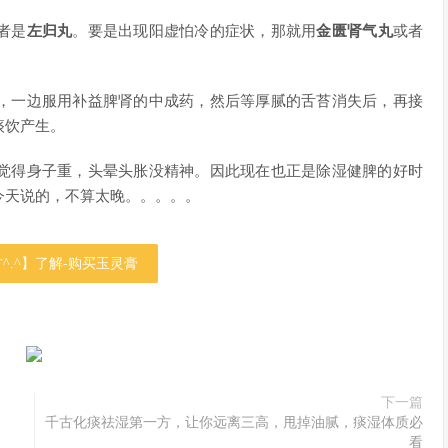
者是
左归丸
。要是出现阳虚怕冷的症状，那就用
金匮肾气丸
或者
，一边服用补益脾肾的中成药，然后等厚腻的舌苔消失后，再接
痰饮产生。
觉得身子重，头晕头胀没精神。因此现在也正是除湿健脾的好时
今天说的，不算太晚。。。。。
^.^】了解-购买玉灵膏
下一篇
千古化痰祛湿第一方，让你远离三高，甩掉油腻，痰湿体质必
看