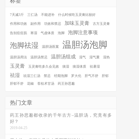
标签
7天减3斤
三仁汤
不能进补
什么时候吃玉灵膏比较好
加味玉灵膏
作用和功效
副作用
功效和禁忌
古方玉灵膏
泡脚注意事项
告别痘痘肌
寒湿
气虚体质
泡脚
温胆汤泡脚
泡脚祛湿
温胆汤医案
温胆汤组成
温胆汤用法
温胆汤禁忌
湿气
湿气重
湿热
玉灵膏
玉灵膏吃多久会见效
痰湿
痰湿体质
祛暑湿
祛湿
祛湿三仁汤
禁忌
经期泡脚
罗大伦
肝气不舒
肝郁
肝郁不舒
花椒
苓桂术甘汤
药王孙思邈
热门文章
药王孙思邈都收录的千年古方–温胆汤，究竟有多
好？
2019-04-25