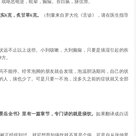
；或呕恶呃逆，眩晕，癫痫。苔白腻，脉弦滑。
枳实6克，炙甘草6克。
（剂量来自罗大伦《舌诊》，请在医生指导
状远不止以上这些。小到咳嗽，大到癫痫，只要是痰湿引起的疾
神方。
药不能停。经常泡脚的朋友就会发现，泡温胆汤期间，自己的状
的人，痰也少了。可是只要一不泡，没多久之前的症状就又全部
景岳全书》里有一篇章节，专门讲的就是痰饮。
如果翻译成白话
有被正经提到过，就可想而知痰饮就不算是个病。可是自从张仲景