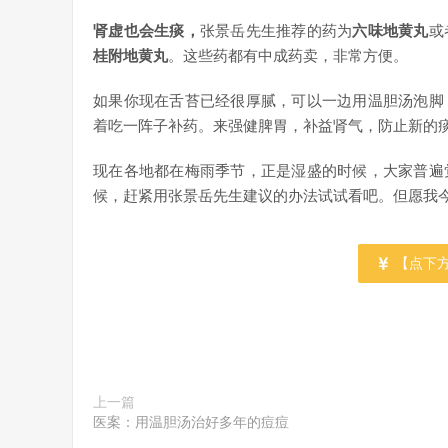
肾虚也会生痰，
张景岳先生推荐的药为
六味地黄丸
或
桂附地黄丸
。这些药都有中成药卖，非常方便。
如果你现在舌苔已经很厚腻，可以一边用温胆汤泡脚
着吃一阵子补药。来强健脾胃，补益肾气，防止新的
现在各地都在梅雨季节，正是湿盛的时候，大家普遍
候，赶紧用张景岳先生建议的办法试试看吧。但愿我
【点下方
上一篇
医案：用温胆汤治好多年的痘痘