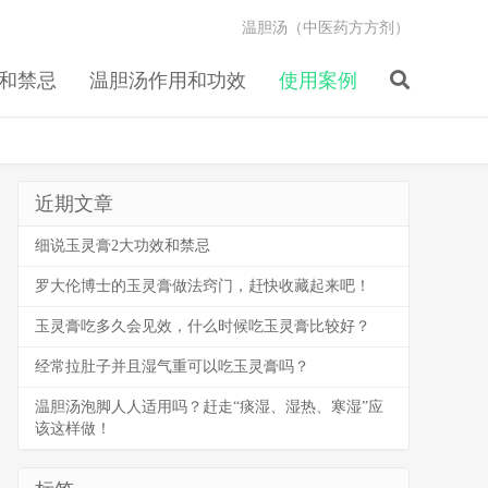
温胆汤（中医药方方剂）
和禁忌
温胆汤作用和功效
使用案例
近期文章
细说玉灵膏2大功效和禁忌
罗大伦博士的玉灵膏做法窍门，赶快收藏起来吧！
玉灵膏吃多久会见效，什么时候吃玉灵膏比较好？
经常拉肚子并且湿气重可以吃玉灵膏吗？
温胆汤泡脚人人适用吗？赶走“痰湿、湿热、寒湿”应
该这样做！