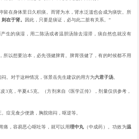
停留在身体里日久积痰。而肾为水，肾水泛滥也会成为痰饮。所
，则在于肾。
因此，只要是痰证，必与此二脏有关系。”
而产生的痰湿，用二陈汤或者温胆汤除去湿滞，痰自然也就没有
，所以想要治本，必先强健脾胃。脾胃强健了，有的时候都不用
痞闷。对于这种情况，张景岳先生建议的用方为
六君子汤
。
陈皮3克，半夏4.5克。（方剂来自《医学正传》，剂量仅供参考，
证。症见食少便溏，胸脘痞闷，呕逆等。
胃痛，容易恶心呕吐等，就可以用
理中丸
（中成药）。功效为
温