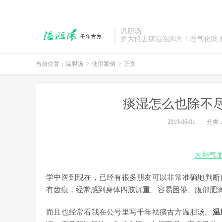
温胆汤
罗大伦去痰湿泡脚方！理气化痰,
当前位置：
温胆汤
>
使用案例
>
正文
痰湿怎么也除不
2019-06-01
分类
大补气
学中医到现在，已经有很多朋友可以非常准确地判断
有齿痕，经常感到身体四肢沉重、容易困倦、腹部肥
而且也经常看我在公号里写千年祛痰古方温胆汤。
温