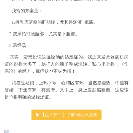
我给的方案是：
1.捋乳房两侧的肝胆经，尤其是渊液 辄筋。
2.按摩拍打腰腹部，尤其是下腹部。
3.温经汤
其实，蛮想说说这温经汤的适应症的。我近来发觉这病机病
证的说得太多了，易把人的脑子整成混沌。私心里觉得，《伤
寒论》的经方，抓症状也不失为招！
我看这姑娘，上热下寒，心肺区有热，当然是虚热。中焦有
痞结，下焦有寒，有淤滞。又手上，身上皮肤偏粗糙。这应该
是个很明确的温经汤证。
【点下方^.^】了解-购买玉灵膏