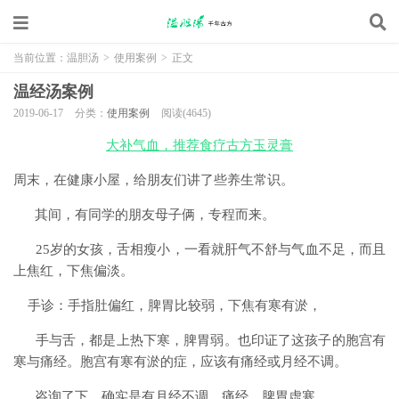
当前位置：
温胆汤
>
使用案例
>
正文
温经汤案例
2019-06-17
分类：
使用案例
阅读(4645)
大补气血，推荐食疗古方玉灵膏
周末，在健康小屋，给朋友们讲了些养生常识。
其间，有同学的朋友母子俩，专程而来。
25岁的女孩，舌相瘦小，一看就肝气不舒与气血不足，而且
上焦红，下焦偏淡。
手诊：手指肚偏红，脾胃比较弱，下焦有寒有淤，
手与舌，都是上热下寒，脾胃弱。也印证了这孩子的胞宫有
寒与痛经。胞宫有寒有淤的症，应该有痛经或月经不调。
咨询了下，确实是有月经不调，痛经，脾胃虚寒。