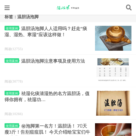
标签：温胆汤泡脚
温胆汤泡脚人人适用吗？赶走“痰
使用案例
湿、湿热、寒湿”应该这样做！
阅读(12755)
温胆汤泡脚注意事项及使用方法
使用案例
阅读(30778)
祛湿化痰清湿热的名方温胆汤，值
使用案例
得你拥有，祛湿功…
阅读(10266)
㊙️泡脚第一名方！温胆汤！ 7⃣️天
使用案例
瘦3斤！告别痘痘肌！ 今天介绍给宝宝们牛