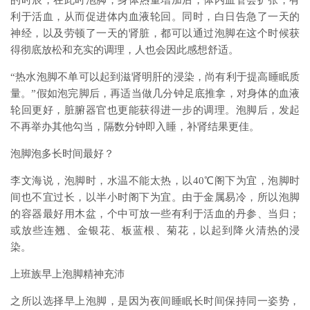
的时辰，在此时泡脚，身体热量增加后，体内血管会扩张，有
利于活血，从而促进体内血液轮回。同时，白日告急了一天的
神经，以及劳顿了一天的肾脏，都可以通过泡脚在这个时候获
得彻底放松和充实的调理，人也会因此感想舒适。­
“热水泡脚不单可以起到滋肾明肝的浸染，尚有利于提高睡眠质
量。”假如泡完脚后，再适当做几分钟足底推拿，对身体的血液
轮回更好，脏腑器官也更能获得进一步的调理。泡脚后，发起
不再举办其他勾当，隔数分钟即入睡，补肾结果更佳。­
泡脚泡多长时间最好？­
李文海说，泡脚时，水温不能太热，以40℃阁下为宜，泡脚时
间也不宜过长，以半小时阁下为宜。由于金属易冷，所以泡脚
的容器最好用木盆，个中可放一些有利于活血的丹参、当归；
或放些连翘、金银花、板蓝根、菊花，以起到降火清热的浸
染。­
上班族早上泡脚精神充沛­
之所以选择早上泡脚，是因为夜间睡眠长时间保持同一姿势，