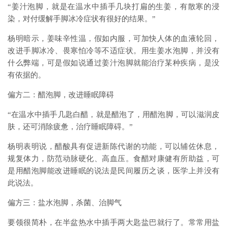
“姜汁泡脚，就是在温水中插手几块打扁的生姜，有散寒的浸
染，对付缓解手脚冰冷症状有很好的结果。”­
杨明暗示，姜味辛性温，假如内服，可加快人体的血液轮回，
改进手脚冰冷、畏寒怕冷等不适症状。用生姜水泡脚，并没有
什么弊端，可是假如说通过姜汁泡脚就能治疗某种疾病，是没
有依据的。­
偏方二：醋泡脚，改进睡眠障碍­
“在温水中插手几匙白醋，就是醋泡了，用醋泡脚，可以滋润皮
肤，还可消除疲惫，治疗睡眠障碍。”­
杨明表明说，醋酸具有促进新陈代谢的功能，可以辅佐休息，
规复体力，防范动脉硬化、高血压。食醋对康健有所助益，可
是用醋泡脚能改进睡眠的说法是民间履历之谈，医学上并没有
此说法。­
偏方三：盐水泡脚，杀菌、治脚气
要领很简朴，在半盆热水中插手两大匙盐巴就行了。常常用盐