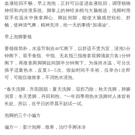
血液轮回不畅，早上泡泡，正好可以促进血液轮回，调理植物
神经和内排泄系统。脚掌上的神经末梢与大脑相连，洗脚时用
双手在温水中推拿脚心、脚趾间隙，能使大脑感想轻松、舒
畅，使神清气爽，精神充沛，给一天的事情“加满油”。­
早上泡脚要领­
要领很简朴，水温节制在40℃阁下，以舒适不烫为宜，浸泡5分
钟阁下。双手食指、中指、无名指三指推拿双脚涌泉穴各1分钟
阁下，再推拿两脚脚趾间隙半分钟阁下。为保持水温，可分次
插手适量热水，反复3—5次。假如时间不丰裕，仅举办1次即
可，可能仅做推拿，不消热水浸泡。­
“春天洗脚，升阳固脱；夏天洗脚，湿邪乃除；秋天洗脚，肺腑
润育；冬天烫脚，丹田和煦。”一年四季用热水洗脚对人体皆有
长处。所以，在平日的早晨不妨试一试。­
泡脚的三个小偏方­
偏方一：姜汁泡脚，散寒，治疗手脚冰冷­