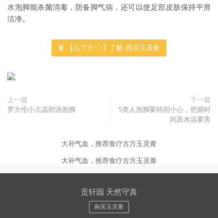
水泡脚能杀菌消毒，防备脚气病，还可以使足部皮肤保持平滑
洁净。
【点下方^.^】了解-购买玉灵膏
上一篇
下一篇
罗大伦小儿温胆汤泡脚
5类人泡脚要特别小心，把握时
间及水温要害
大补气血，推荐食疗古方玉灵膏
大补气血，推荐食疗古方玉灵膏
贡轩园 天然守真
购买玉灵膏