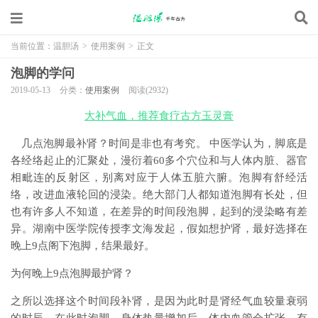
当前位置：
温胆汤
>
使用案例
>
正文
泡脚的学问
2019-05-13
分类：
使用案例
阅读(2932)
大补气血，推荐食疗古方玉灵膏
几点泡脚最补肾？时间是非也有考究。­ 中医学认为，脚底是
各经络起止的汇聚处，漫衍着60多个穴位和与人体内脏、器官
相毗连的反射区，别离对应于人体五脏六腑。泡脚有舒经活
络，改进血液轮回的浸染。绝大部门人都知道泡脚有长处，但
也有许多人不知道，在差异的时间段泡脚，起到的浸染略有差
异。湖南中医学院传授李文海发起，假如想护肾，最好选择在
晚上9点阁下泡脚，结果最好。­
为何晚上9点泡脚最护肾？­
之所以选择这个时间段补肾，是因为此时是肾经气血较量衰弱