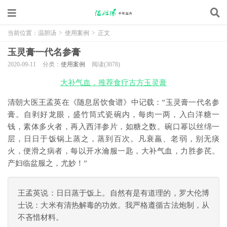
当前位置：
温胆汤
>
使用案例
>
正文
玉灵膏一代名参膏
2020-09-11
分类：
使用案例
阅读(3078)
大补气血，推荐食疗古方玉灵膏
清朝大医王孟英在《随息居饮食谱》中记载：”玉灵膏一代名参
膏。自剥好龙眼，盛竹筒式瓷碗内，每肉一两，入白洋糖一
钱，素体多火者，再入西洋参片，如糖之数。碗口幂以丝绵一
层，日日于饭锅上蒸之，蒸到百次。凡衰羸、老弱，别无痰
火，便滑之病者，每以开水瀹服一匙，大补气血，力胜参芪。
产妇临盆服之，尤妙！”
王孟英说：日日蒸于饭上。自然有是有道理的，罗大伦博
士说：大米有清热解毒的功效。我严格遵循古法炮制，从
不吝惜材料。