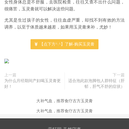
女性身体总是不舒服，去医院检查，往往又查不出什么问题，
很痛苦，玉灵膏就可以解决这些问题。
尤其是生过孩子的女性，往往血虚严重，却找不到有效的方法
调养，以至于体质越来越差，如果用玉灵膏来补，尤妙！
【点下方^.^】了解-购买玉灵膏
上一篇
下一篇
为什么月经期间产妇喝玉灵膏更
适合泡此款泡脚包人群特征（肝
好！
郁，肝气不舒的症状）
大补气血，推荐食疗古方玉灵膏
大补气血，推荐食疗古方玉灵膏